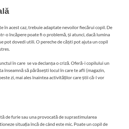
ală
ite în acest caz, trebuie adaptate nevoilor fiecărui copil. De
r-o încăpere poate fi o problemă, și atunci, dacă lumina
se pot dovedi utili. O pereche de căști pot ajuta un copil
tres.
unctul în care se va declanșa o criză. Oferă-i copilului un
sta înseamnă să părăsești locul în care te afli (magazin,
te zi, mai ales înaintea activităților care știi că-l vor
ată de furie sau una provocată de suprastimularea
tioneze situația încă de când este mic. Poate un copil de