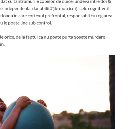
at cu tantrumurile copiilor, de obicei undeva între doi și
 independența, dar abilitățile motrice și cele cognitive îl
rioada în care cortexul prefrontal, responsabil cu reglarea
nu le poate ține sub control.
de orice, de la faptul ca nu poate purta șosete murdare
in.