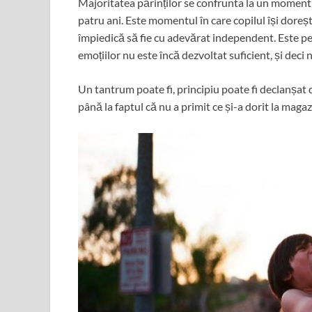
Majoritatea părinților se confrunta la un moment d
patru ani. Este momentul în care copilul își dorește
împiedică să fie cu adevărat independent. Este pe
emoțiilor nu este încă dezvoltat suficient, și deci 
Un tantrum poate fi, principiu poate fi declanșat 
până la faptul că nu a primit ce și-a dorit la magaz