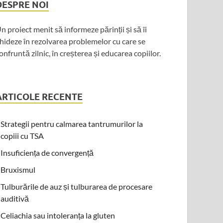
DESPRE NOI
n proiect menit să informeze părinții și să îi
hideze în rezolvarea problemelor cu care se
onfruntă zilnic, în creșterea și educarea copiilor.
ARTICOLE RECENTE
Strategii pentru calmarea tantrumurilor la
copiii cu TSA
Insuficiența de convergență
Bruxismul
Tulburările de auz și tulburarea de procesare
auditivă
Celiachia sau intoleranța la gluten