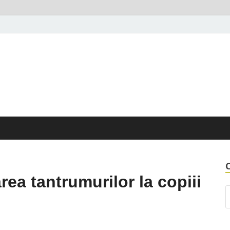
opiii altfel
rea tantrumurilor la copiii