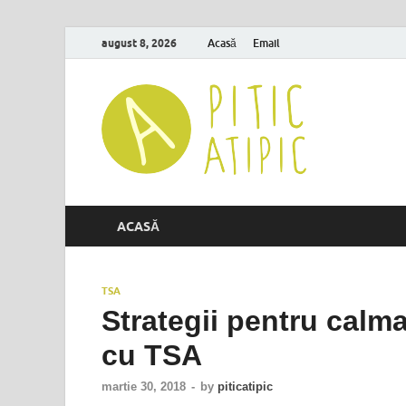
august 8, 2026
Acasă
Email
Altfel… despre c
ACASĂ
TSA
Strategii pentru calma
cu TSA
martie 30, 2018
-
by
piticatipic