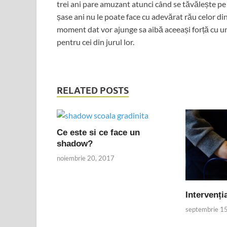
trei ani pare amuzant atunci când se tăvălește pe 
șase ani nu le poate face cu adevărat rău celor din 
moment dat vor ajunge sa aibă aceeași forță cu un 
pentru cei din jurul lor.
RELATED POSTS
Ce este si ce face un
shadow?
noiembrie 20, 2017
Intervenți
septembrie 1