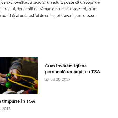
jos sau lovește cu piciorul un adult, poate că un copil de
jurul lui, dar copiii nu rămân de trei sau șase ani, la un
adult și atunci, astfel de crize pot deveni periculoase
Cum învățăm igiena
personală un copil cu TSA
august 28, 2017
a timpurie în TSA
5, 2017