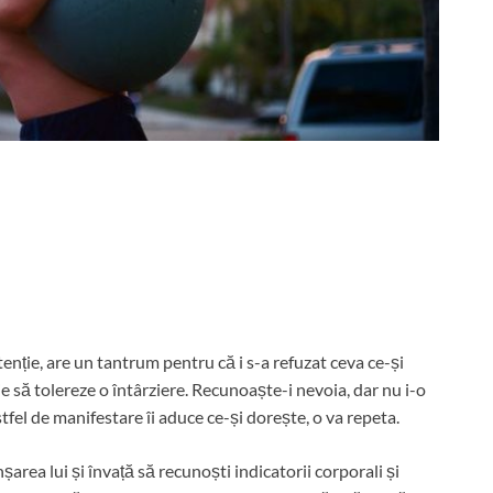
enție, are un tantrum pentru că i s-a refuzat ceva ce-și
e să tolereze o întârziere. Recunoaște-i nevoia, dar nu i-o
tfel de manifestare îi aduce ce-și dorește, o va repeta.
șarea lui și învață să recunoști indicatorii corporali și