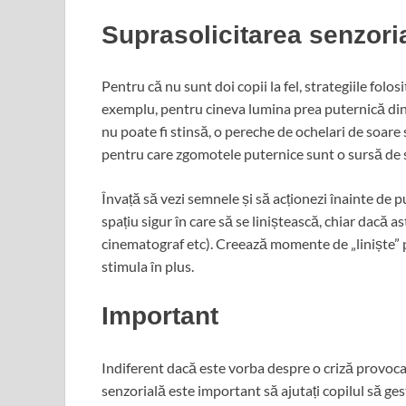
Suprasolicitarea senzori
Pentru că nu sunt doi copii la fel, strategiile folos
exemplu, pentru cineva lumina prea puternică dint
nu poate fi stinsă, o pereche de ochelari de soare 
pentru care zgomotele puternice sunt o sursă de s
Învață să vezi semnele și să acționezi înainte de p
spațiu sigur în care să se liniștească, chiar dacă a
cinematograf etc). Creează momente de „liniște” pes
stimula în plus.
Important
Indiferent dacă este vorba despre o criză provoc
senzorială este important să ajutați copilul să ges