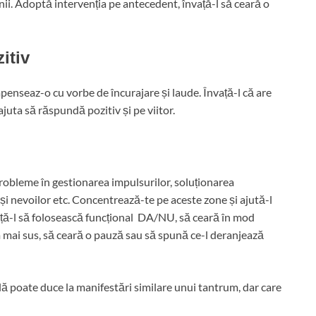
ii. Adoptă intervenția pe antecedent, învață-l să ceară o
itiv
penseaz-o cu vorbe de încurajare și laude. Învață-l că are
 ajuta să răspundă pozitiv și pe viitor.
 probleme în gestionarea impulsurilor, soluționarea
 și nevoilor etc. Concentrează-te pe aceste zone și ajută-l
nvață-l să folosească funcțional DA/NU, să ceară în mod
 mai sus, să ceară o pauză sau să spună ce-l deranjează
ală poate duce la manifestări similare unui tantrum, dar care